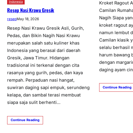
Indonesia
Kroket Ragout 
Resep Nasi Krawu Gresik
Camilan Rumaha
Nagih Siapa yan
resep
May 18, 2026
kroket ragout a
Resep Nasi Krawu Gresik Asli, Gurih,
namun lembut d
Pedas, dan Bikin Nagih Nasi Krawu
Camilan klasik 
merupakan salah satu kuliner khas
selalu berhasil
Indonesia yang berasal dari daerah
harum bawang b
Gresik, Jawa Timur. Hidangan
dengan margari
tradisional ini terkenal dengan cita
daging ayam ci
rasanya yang gurih, pedas, dan kaya
rempah. Perpaduan nasi hangat,
suwiran daging sapi empuk, serundeng
Continue Reading
kelapa, dan sambal terasi membuat
siapa saja sulit berhenti…
Continue Reading