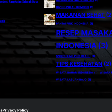
BAHAYA MINYAK JELANTAH
(1)
irebon; Rangkaian Sejarah Masa
DIVING PULAU KOMODO
(1)
MAKANAN SEHAT
(2
esik
PANTAI PINK INDONESIA
(1)
RESEP MASAK
INDONESIA
(3)
SNORKELING PINK BEACH
(1)
TIPS KESEHATAN
(2)
WISATA BAHARI INDONESIA
(1)
WISATA 
WISATA LABUAN BAJO
(1)
ns
Privacy Policy