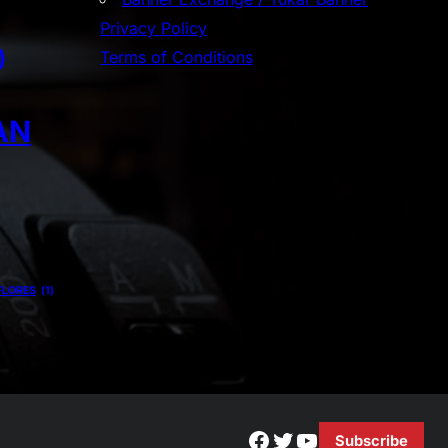
Privacy Policy
)
Terms of Conditions
AN
FLORES
(1)
Facebook
Twitter
YouTube
Subscribe