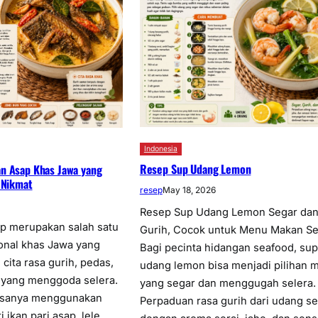
Indonesia
Resep Sup Udang Lemon
n Asap Khas Jawa yang
 Nikmat
resep
May 18, 2026
Resep Sup Udang Lemon Segar da
ap merupakan salah satu
Gurih, Cocok untuk Menu Makan Se
onal khas Jawa yang
Bagi pecinta hidangan seafood, sup
cita rasa gurih, pedas,
udang lemon bisa menjadi pilihan 
 yang menggoda selera.
yang segar dan menggugah selera.
iasanya menggunakan
Perpaduan rasa gurih dari udang s
i ikan pari asap, lele