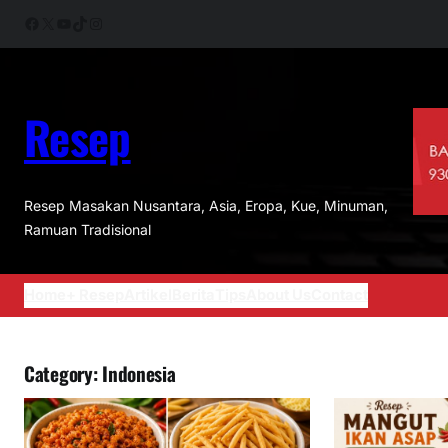
Skip
Facebook
X
YouTube
TikTok
Instagram
to
content
Resep
Resep Masakan Nusantara, Asia, Eropa, Kue, Minuman,
Ramuan Tradisional
Home
+ Resep
Artikel
Berita
Tips
About Us
Contact
Category:
Indonesia