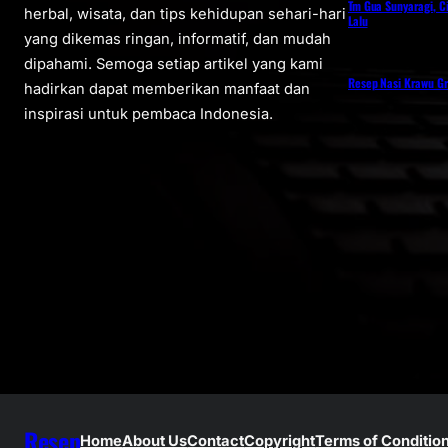
Tm Gua Sunyaragi, C
herbal, wisata, dan tips kehidupan sehari-hari
Lalu
yang dikemas ringan, informatif, dan mudah
dipahami. Semoga setiap artikel yang kami
Resep Nasi Krawu Gr
hadirkan dapat memberikan manfaat dan
inspirasi untuk pembaca Indonesia.
Resep
Home
About Us
Contact
Copyright
Terms of Conditio