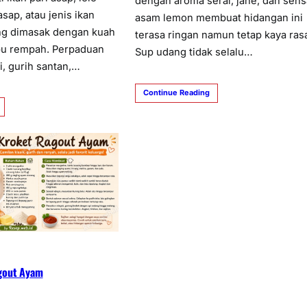
dengan aroma serai, jahe, dan sens
sap, atau jenis ikan
asam lemon membuat hidangan ini
ang dimasak dengan kuah
terasa ringan namun tetap kaya ras
u rempah. Perpaduan
Sup udang tidak selalu…
i, gurih santan,…
Continue Reading
gout Ayam