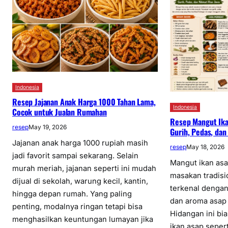
Indonesia
Resep Jajanan Anak Harga 1000 Tahan Lama,
Indonesia
Cocok untuk Jualan Rumahan
Resep Mangut Ika
resep
May 19, 2026
Gurih, Pedas, dan
Jajanan anak harga 1000 rupiah masih
resep
May 18, 2026
jadi favorit sampai sekarang. Selain
Mangut ikan as
murah meriah, jajanan seperti ini mudah
masakan tradisi
dijual di sekolah, warung kecil, kantin,
terkenal dengan 
hingga depan rumah. Yang paling
dan aroma asap
penting, modalnya ringan tetapi bisa
Hidangan ini b
menghasilkan keuntungan lumayan jika
ikan asap sepert