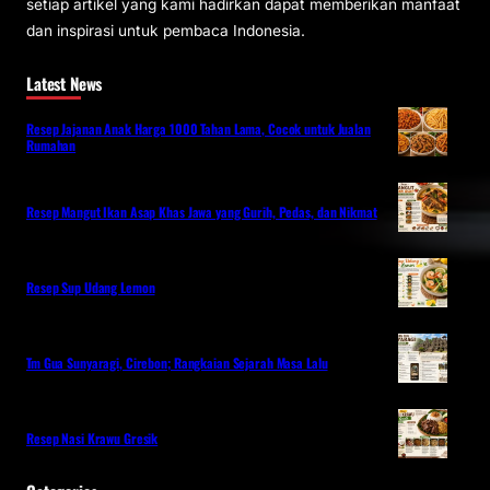
setiap artikel yang kami hadirkan dapat memberikan manfaat
dan inspirasi untuk pembaca Indonesia.
Latest News
Resep Jajanan Anak Harga 1000 Tahan Lama, Cocok untuk Jualan
Rumahan
Resep Mangut Ikan Asap Khas Jawa yang Gurih, Pedas, dan Nikmat
Resep Sup Udang Lemon
Tm Gua Sunyaragi, Cirebon; Rangkaian Sejarah Masa Lalu
Resep Nasi Krawu Gresik