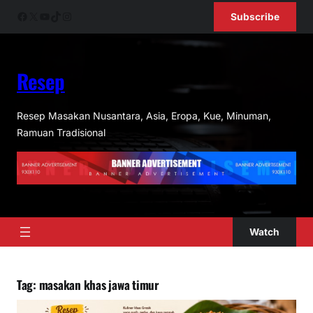
Skip
Facebook
X
YouTube
TikTok
Instagram
Subscribe
to
content
Resep
Resep Masakan Nusantara, Asia, Eropa, Kue, Minuman,
Ramuan Tradisional
Watch
Tag:
masakan khas jawa timur