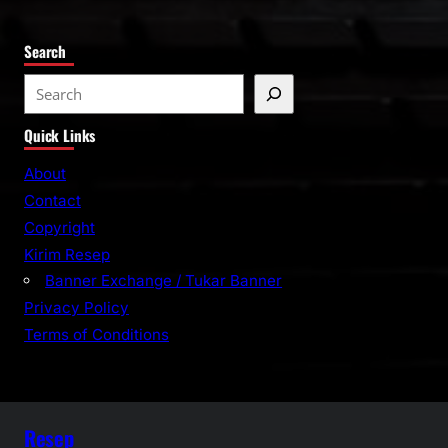
Search
S
e
Quick Links
a
r
About
c
Contact
h
Copyright
Kirim Resep
Banner Exchange / Tukar Banner
Privacy Policy
Terms of Conditions
Resep