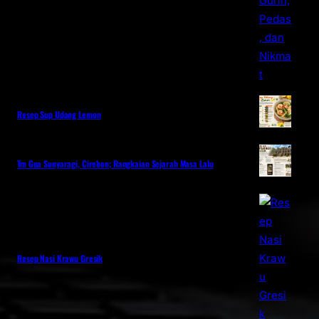
Resep Sup Udang Lemon
Tm Gua Sunyaragi, Cirebon; Rangkaian Sejarah Masa Lalu
Resep Nasi Krawu Gresik