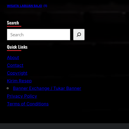
WISATA LABUAN BAJO
(1)
Search
S
e
Quick Links
a
r
About
c
Contact
h
Copyright
Kirim Resep
Banner Exchange / Tukar Banner
Privacy Policy
Terms of Conditions