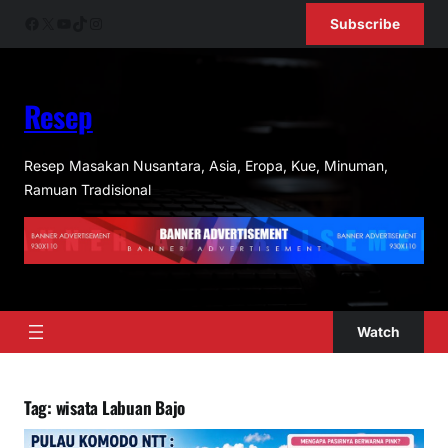
Skip
Facebook
X
YouTube
TikTok
Instagram
Subscribe
to
content
Resep
Resep Masakan Nusantara, Asia, Eropa, Kue, Minuman,
Ramuan Tradisional
Watch
Tag:
wisata Labuan Bajo