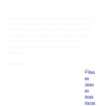
Facebook
Twitter
YouTube
Resep.web.id adalah website yang menyajikan berbagai
informasi menarik seputar resep masakan, kesehatan,
tanaman herbal, wisata, dan tips kehidupan sehari-hari
yang dikemas ringan, informatif, dan mudah dipahami.
Semoga setiap artikel yang kami hadirkan dapat
memberikan manfaat dan inspirasi untuk pembaca
Indonesia.
Latest News