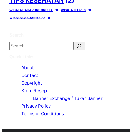
TIPS KESEHATAN
(2)
WISATA BAHARI INDONESIA
(1)
WISATA FLORES
(1)
WISATA LABUAN BAJO
(1)
Search
S
e
Quick Links
a
About
r
Contact
c
Copyright
h
Kirim Resep
Banner Exchange / Tukar Banner
Privacy Policy
Terms of Conditions