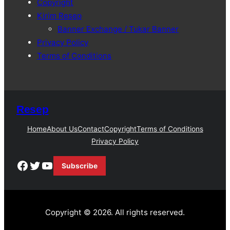
Copyright
h
Kirim Resep
Banner Exchange / Tukar Banner
Privacy Policy
Terms of Conditions
Resep
Home
About Us
Contact
Copyright
Terms of Conditions
Privacy Policy
Facebook
Twitter
YouTube
Subscribe
Copyright © 2026. All rights reserved.