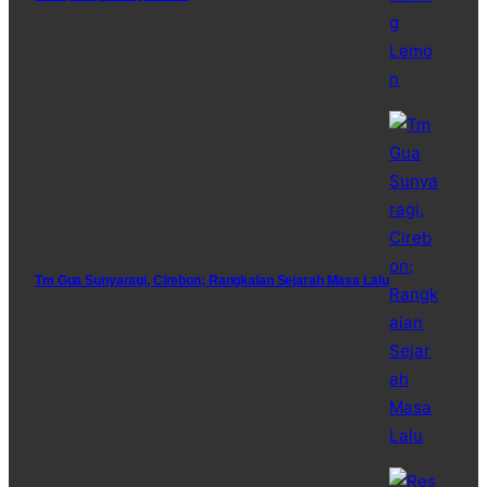
Tm Gua Sunyaragi, Cirebon; Rangkaian Sejarah Masa Lalu