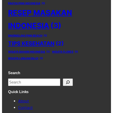
PANTAI PINK INDONESIA
(1)
RESEP MASAKAN
INDONESIA
(3)
SNORKELING PINK BEACH
(1)
TIPS KESEHATAN
(2)
WISATA BAHARI INDONESIA
(1)
WISATA FLORES
(1)
WISATA LABUAN BAJO
(1)
Search
S
e
Quick Links
a
About
r
Contact
c