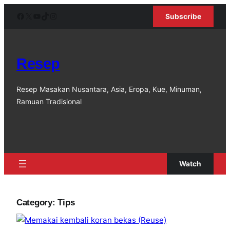
Skip
Facebook
X
YouTube
TikTok
Instagram
Subscribe
to
content
Resep
Resep Masakan Nusantara, Asia, Eropa, Kue, Minuman,
Ramuan Tradisional
Watch
Category:
Tips