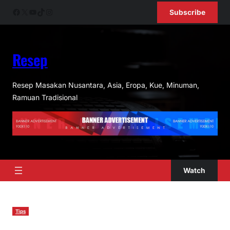
Skip
Facebook
X
YouTube
TikTok
Instagram
Subscribe
to
content
Resep
Resep Masakan Nusantara, Asia, Eropa, Kue, Minuman,
Ramuan Tradisional
Watch
Tips