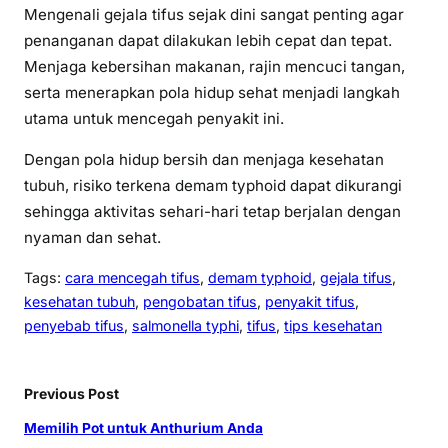
Mengenali gejala tifus sejak dini sangat penting agar
penanganan dapat dilakukan lebih cepat dan tepat.
Menjaga kebersihan makanan, rajin mencuci tangan,
serta menerapkan pola hidup sehat menjadi langkah
utama untuk mencegah penyakit ini.
Dengan pola hidup bersih dan menjaga kesehatan
tubuh, risiko terkena demam typhoid dapat dikurangi
sehingga aktivitas sehari-hari tetap berjalan dengan
nyaman dan sehat.
Tags:
cara mencegah tifus
, 
demam typhoid
, 
gejala tifus
, 
kesehatan tubuh
, 
pengobatan tifus
, 
penyakit tifus
, 
penyebab tifus
, 
salmonella typhi
, 
tifus
, 
tips kesehatan
Previous Post
Memilih Pot untuk Anthurium Anda