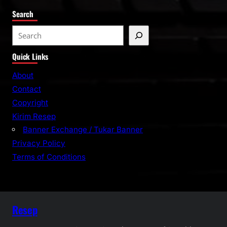
Search
S
e
Quick Links
a
r
About
c
Contact
h
Copyright
Kirim Resep
Banner Exchange / Tukar Banner
Privacy Policy
Terms of Conditions
Resep