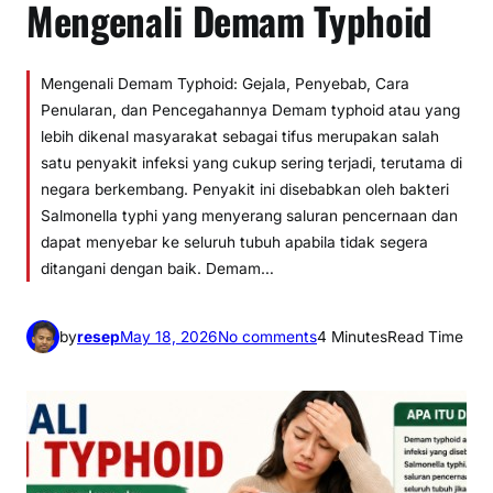
Mengenali Demam Typhoid
Mengenali Demam Typhoid: Gejala, Penyebab, Cara
Penularan, dan Pencegahannya Demam typhoid atau yang
lebih dikenal masyarakat sebagai tifus merupakan salah
satu penyakit infeksi yang cukup sering terjadi, terutama di
negara berkembang. Penyakit ini disebabkan oleh bakteri
Salmonella typhi yang menyerang saluran pencernaan dan
dapat menyebar ke seluruh tubuh apabila tidak segera
ditangani dengan baik. Demam…
o
by
resep
May 18, 2026
No comments
4 Minutes
Read Time
n
M
e
n
g