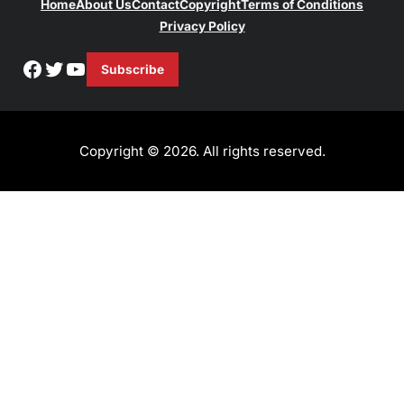
Home
About Us
Contact
Copyright
Terms of Conditions
Privacy Policy
Facebook
Twitter
YouTube
Subscribe
Copyright © 2026. All rights reserved.