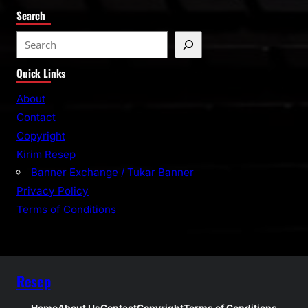
Search
S
e
Quick Links
a
r
About
c
Contact
h
Copyright
Kirim Resep
Banner Exchange / Tukar Banner
Privacy Policy
Terms of Conditions
Resep
Home
About Us
Contact
Copyright
Terms of Conditions