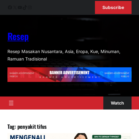
Skip
Facebook
X
YouTube
TikTok
Instagram
Subscribe
to
content
Resep
Resep Masakan Nusantara, Asia, Eropa, Kue, Minuman,
Ramuan Tradisional
Watch
Tag:
penyakit tifus