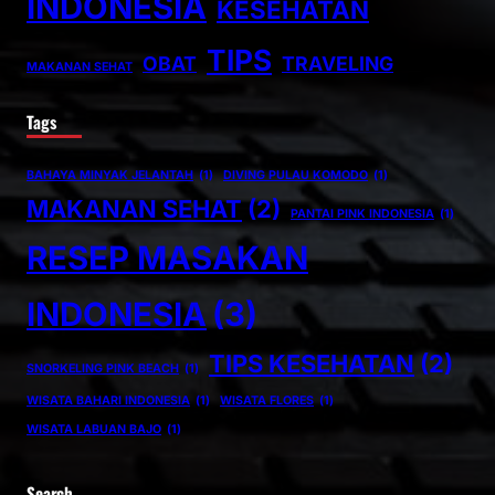
INDONESIA
KESEHATAN
TIPS
OBAT
TRAVELING
MAKANAN SEHAT
Tags
BAHAYA MINYAK JELANTAH
(1)
DIVING PULAU KOMODO
(1)
MAKANAN SEHAT
(2)
PANTAI PINK INDONESIA
(1)
RESEP MASAKAN
INDONESIA
(3)
TIPS KESEHATAN
(2)
SNORKELING PINK BEACH
(1)
WISATA BAHARI INDONESIA
(1)
WISATA FLORES
(1)
WISATA LABUAN BAJO
(1)
Search