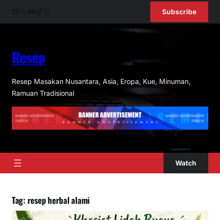
Skip
Facebook
X
YouTube
TikTok
Instagram
Subscribe
to
content
Resep
Resep Masakan Nusantara, Asia, Eropa, Kue, Minuman,
Ramuan Tradisional
Watch
Tag:
resep herbal alami