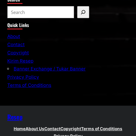
S
e
Quick Links
a
r
About
c
Contact
h
Copyright
Kirim Resep
Banner Exchange / Tukar Banner
Privacy Policy
Terms of Conditions
Resep
Home
About Us
Contact
Copyright
Terms of Conditions
Privacy Policy