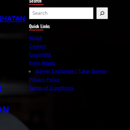
Search
S
EHATAN
e
Quick Links
a
r
About
c
Contact
h
Copyright
Kirim Resep
Banner Exchange / Tukar Banner
Privacy Policy
)
Terms of Conditions
AN