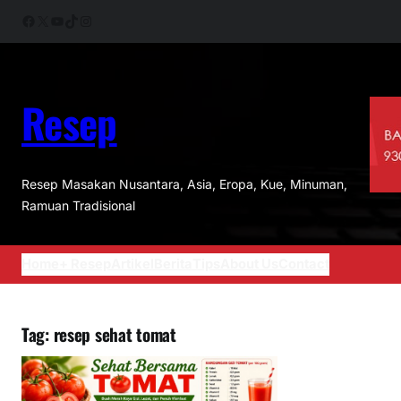
Skip
Facebook
X
YouTube
TikTok
Instagram
to
content
Resep
Resep Masakan Nusantara, Asia, Eropa, Kue, Minuman,
Ramuan Tradisional
Home
+ Resep
Artikel
Berita
Tips
About Us
Contact
Tag:
resep sehat tomat