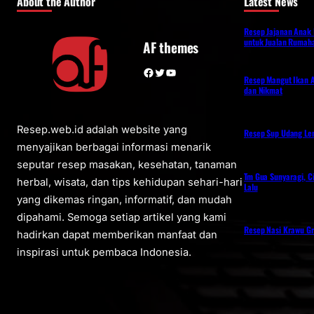
About the Author
Latest News
Resep Jajanan Anak
untuk Jualan Rumah
AF themes
Facebook
Twitter
YouTube
Resep Mangut Ikan A
dan Nikmat
Resep.web.id adalah website yang
Resep Sup Udang L
menyajikan berbagai informasi menarik
seputar resep masakan, kesehatan, tanaman
Tm Gua Sunyaragi, C
herbal, wisata, dan tips kehidupan sehari-hari
Lalu
yang dikemas ringan, informatif, dan mudah
dipahami. Semoga setiap artikel yang kami
Resep Nasi Krawu Gr
hadirkan dapat memberikan manfaat dan
inspirasi untuk pembaca Indonesia.