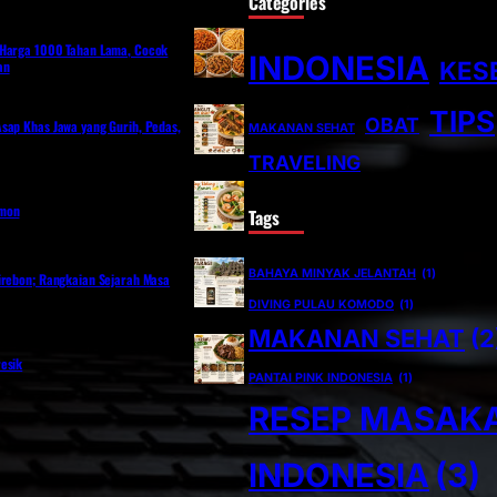
Categories
 Harga 1000 Tahan Lama, Cocok
INDONESIA
KES
an
TIPS
OBAT
sap Khas Jawa yang Gurih, Pedas,
MAKANAN SEHAT
TRAVELING
emon
Tags
BAHAYA MINYAK JELANTAH
(1)
irebon; Rangkaian Sejarah Masa
DIVING PULAU KOMODO
(1)
MAKANAN SEHAT
(2
esik
PANTAI PINK INDONESIA
(1)
RESEP MASAK
INDONESIA
(3)