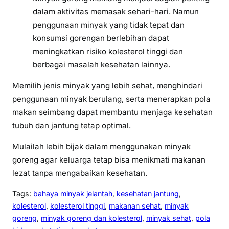
dalam aktivitas memasak sehari-hari. Namun
penggunaan minyak yang tidak tepat dan
konsumsi gorengan berlebihan dapat
meningkatkan risiko kolesterol tinggi dan
berbagai masalah kesehatan lainnya.
Memilih jenis minyak yang lebih sehat, menghindari
penggunaan minyak berulang, serta menerapkan pola
makan seimbang dapat membantu menjaga kesehatan
tubuh dan jantung tetap optimal.
Mulailah lebih bijak dalam menggunakan minyak
goreng agar keluarga tetap bisa menikmati makanan
lezat tanpa mengabaikan kesehatan.
Tags:
bahaya minyak jelantah
, 
kesehatan jantung
, 
kolesterol
, 
kolesterol tinggi
, 
makanan sehat
, 
minyak
goreng
, 
minyak goreng dan kolesterol
, 
minyak sehat
, 
pola