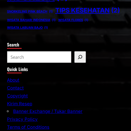
TIPS KESEHATAN
(2)
SNORKELING PINK BEACH
(1)
WISATA BAHARI INDONESIA
(1)
WISATA FLORES
(1)
WISATA LABUAN BAJO
(1)
Search
S
e
Quick Links
a
r
About
c
Contact
h
Copyright
Kirim Resep
Banner Exchange / Tukar Banner
Privacy Policy
Terms of Conditions