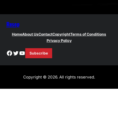
Resep
Home
About Us
Contact
Copyright
Terms of Conditions
Privacy Policy
Facebook
Twitter
YouTube
Subscribe
Copyright © 2026. All rights reserved.