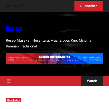
Skip
Facebook
X
YouTube
TikTok
Instagram
Subscribe
to
content
Resep
Resep Masakan Nusantara, Asia, Eropa, Kue, Minuman,
Ramuan Tradisional
Watch
Kesehatan