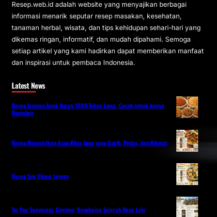
Resep.web.id adalah website yang menyajikan berbagai
informasi menarik seputar resep masakan, kesehatan,
tanaman herbal, wisata, dan tips kehidupan sehari-hari yang
dikemas ringan, informatif, dan mudah dipahami. Semoga
setiap artikel yang kami hadirkan dapat memberikan manfaat
dan inspirasi untuk pembaca Indonesia.
Latest News
Resep Jajanan Anak Harga 1000 Tahan Lama, Cocok untuk Jualan
Rumahan
Resep Mangut Ikan Asap Khas Jawa yang Gurih, Pedas, dan Nikmat
Resep Sup Udang Lemon
Tm Gua Sunyaragi, Cirebon; Rangkaian Sejarah Masa Lalu