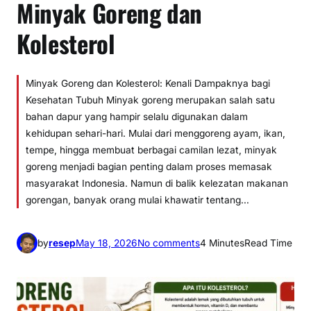
Minyak Goreng dan
Kolesterol
Minyak Goreng dan Kolesterol: Kenali Dampaknya bagi
Kesehatan Tubuh Minyak goreng merupakan salah satu
bahan dapur yang hampir selalu digunakan dalam
kehidupan sehari-hari. Mulai dari menggoreng ayam, ikan,
tempe, hingga membuat berbagai camilan lezat, minyak
goreng menjadi bagian penting dalam proses memasak
masyarakat Indonesia. Namun di balik kelezatan makanan
gorengan, banyak orang mulai khawatir tentang…
o
by
resep
May 18, 2026
No comments
4 Minutes
Read Time
n
M
i
n